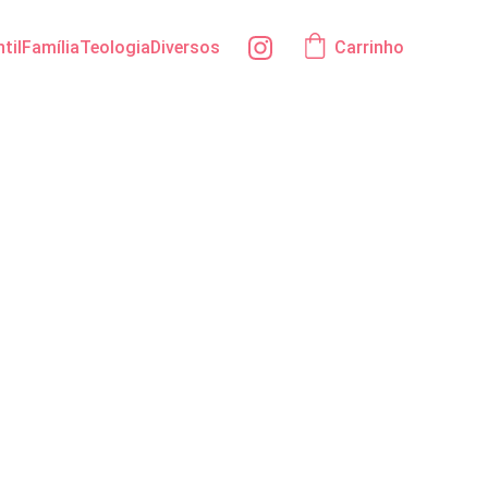
ntil
Família
Teologia
Diversos
Carrinho
n
ndisponível