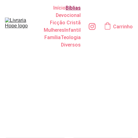
Início
Bíblias
Devocional
Ficção Cristã
Carrinho
Mulheres
Infantil
Família
Teologia
Diversos