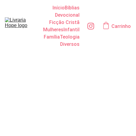
Início
Bíblias
Devocional
Ficção Cristã
Carrinho
Mulheres
Infantil
Família
Teologia
Diversos
Quando o
verão me
trouxe