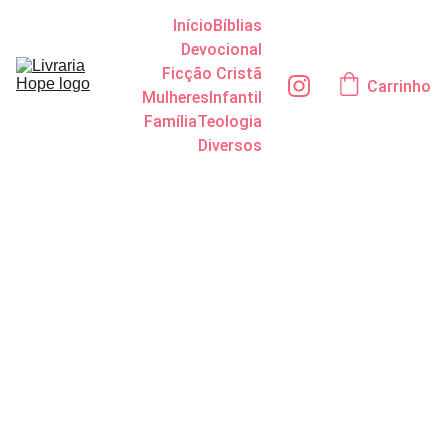
Início
Bíblias
Devocional
Ficção Cristã
Carrinho
Mulheres
Infantil
Família
Teologia
Diversos
Princípios
milenares
Tiago Brunet
¥3900