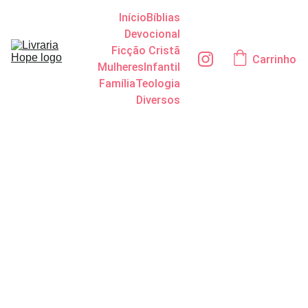
Início
Bíblias
Devocional
Ficção Cristã
Carrinho
Mulheres
Infantil
Família
Teologia
Diversos
Minutos
de
inteligênci
a: