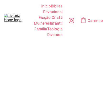
Início
Bíblias
Devocional
Ficção Cristã
Carrinho
Mulheres
Infantil
Família
Teologia
Diversos
Esgotame
nto
Espiritual
do Líder