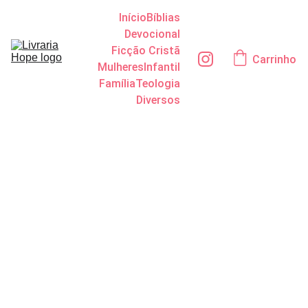
Início
Bíblias
Devocional
Ficção Cristã
Carrinho
Mulheres
Infantil
Família
Teologia
Diversos
As 100
palavras
gregas