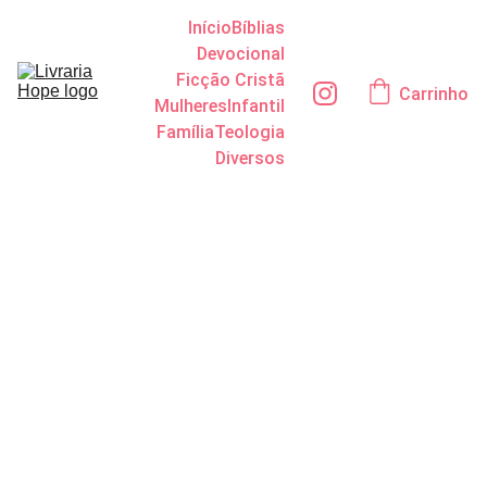
Início
Bíblias
Devocional
Ficção Cristã
Carrinho
Mulheres
Infantil
Família
Teologia
Diversos
A Grande
Jornada
do
Pequeno